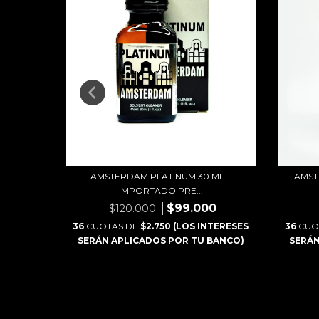
ML – CAJA
AMSTERDAM PLATINUM 30 ML –
AMST
IMPORTADO PRE...
00
$99.000
$120.000
NTERESES
36
CUOTAS DE
$2.750 (LOS INTERESES
36
CUO
BANCO)
SERÁN APLICADOS POR TU BANCO)
SERÁN