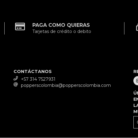
PAGA COMO QUIERAS
Tarjetas de crédito o debito
CONTÁCTANOS
R
+57 314 7527931
popperscolombia@popperscolombia.com
Ú
E
L
M