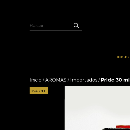
INICIO
Inicio
AROMAS
Importados
Pride 30 ml
/
/
/
18
%
OFF