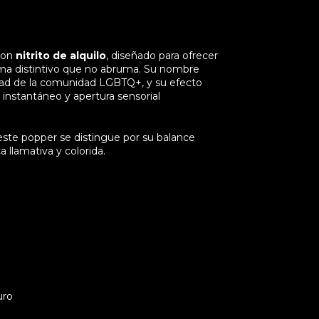
con
nitrito de alquilo
, diseñado para ofrecer
oma distintivo que no abruma. Su nombre
cidad de la comunidad LGBTQ+, y su efecto
r instantáneo y apertura sensorial
 este popper se distingue por su balance
 llamativa y colorida.
uro