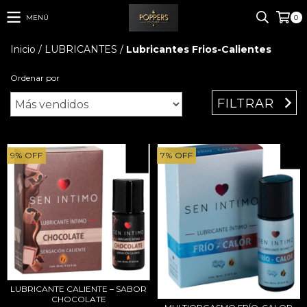
MENÚ
0
Inicio
/
LUBRICANTES
/
Lubricantes Frios-Calientes
Ordenar por
FILTRAR
9
%
OFF
7
%
OFF
LUBRICANTE CALIENTE – SABOR
CHOCOLATE