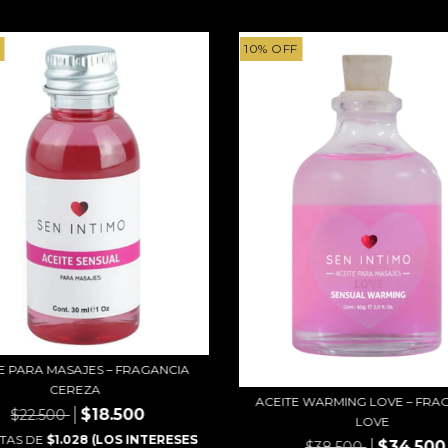
10
%
OFF
E PARA MASAJES – FRAGANCIA
CEREZA
ACEITE WARMING LOVE – FRA
$18.500
$22.500
LOVE
TAS DE
$1.028 (LOS INTERESES
$34.500
$38.500